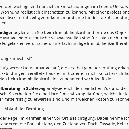
zu den wichtigsten finanziellen Entscheidungen im Leben. Umso wic
 Wohnung realistisch einschätzen zu können. Mit einer profession
bei, Risiken frühzeitig zu erkennen und eine fundierte Entscheidu
nen.
ndiger
begleite ich Sie beim Immobilienkauf und prüfe das Objekt 
he Mängel oder technische Schwachstellen sind für Laien nicht un
 Folgekosten verursachen. Eine fachkundige Immobilienkaufberatun
ng sinnvoll ist?
äufig verdeckte Baumängel auf, die erst bei genauer Prüfung erka
ssbildungen, veraltete Haustechnik oder ein nicht sofort ersichtl
elen beim Immobilienkauf eine zunehmend wichtige Rolle.
fberatung in Schleswig
analysiere ich den baulichen Zustand de
sch. So erhalten Sie eine klare Einschätzung darüber, welche Inst
mittelfristig zu erwarten sind und mit welchen Kosten zu rechnen
 – Ablauf der Beratung
n der Regel im Rahmen einer Vor-Ort-Besichtigung. Dabei nehme ich
r anderem die Bausubstanz, den Zustand von Dach, Fassade, Kell