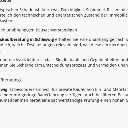
keiten.
typischen Schadensbildern wie Feuchtigkeit, Schimmel, Rissen od
te ich den technischen und energetischen Zustand der Immobilie 
kosten.
inen unabhängigen Bausachverständigen
skaufberatung in Schleswig
erhalten Sie eine unabhängige, fachli
ändlich, welche Feststellungen relevant sind, wie diese einzuordne
.
 und nachvollziehbar, sodass Sie die baulichen Gegebenheiten und 
nnen Sie Sicherheit im Entscheidungsprozess und vermeiden un
ufberatung?
swig
ist besonders sinnvoll für private Käufer von Ein- und Mehrfa
ine oder nur geringe Bauerfahrung verfügen. Auch bei älteren Bes
aumaßnahmen bietet eine sachverständige Prüfung einen hohen 