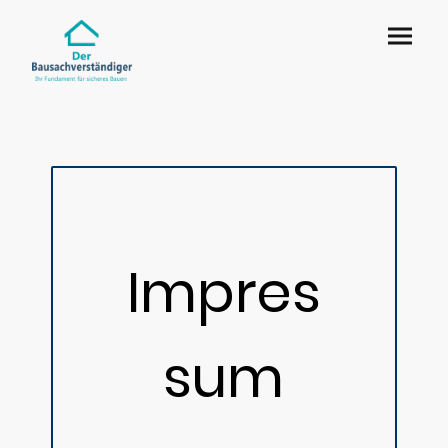
Impres
sum